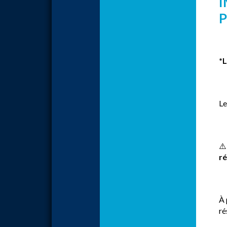
I
P
*
Le
⚠
ré
À 
ré