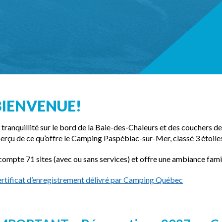
BIENVENUE!
 tranquillité sur le bord de la Baie-des-Chaleurs et des couchers de 
erçu de ce qu’offre le Camping Paspébiac-sur-Mer, classé 3 étoile
 compte 71 sites (avec ou sans services) et offre une ambiance famil
rtificat d’enregistrement délivré par Camping Québec