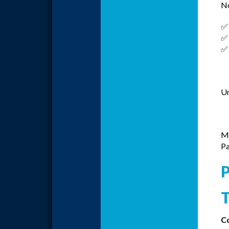
No
✅ 
✅ 
✅ 
Un
Me
Pa
T
Co