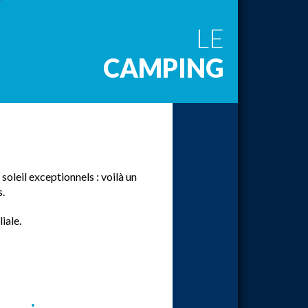
LE
CAMPING
soleil exceptionnels : voilà un
s.
iale.