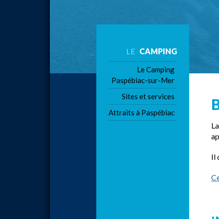
LE
CAMPING
Le Camping
Paspébiac-sur-Mer
Sites et services
Attraits à Paspébiac
La
ap
Il
Ce